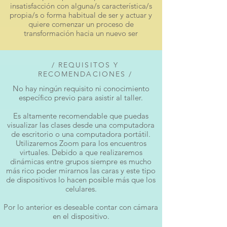
insatisfacción con alguna/s característica/s
propia/s o forma habitual de ser y actuar y
quiere comenzar un proceso de
transformación hacia un nuevo ser
/ REQUISITOS Y
RECOMENDACIONES /
No hay ningún requisito ni conocimiento
específico previo para asistir al taller.
Es altamente recomendable que puedas
visualizar las clases desde una computadora
de escritorio o una computadora portátil.
Utilizaremos Zoom para los encuentros
virtuales. Debido a que realizaremos
dinámicas entre grupos siempre es mucho
más rico poder mirarnos las caras y este tipo
de dispositivos lo hacen posible más que los
celulares.
Por lo anterior es deseable contar con cámara
en el dispositivo.