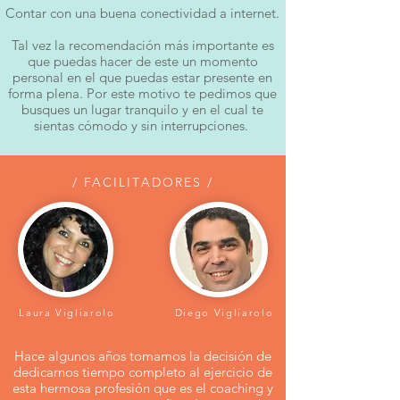
Contar con una buena conectividad a internet.
Tal vez la recomendación más importante es
que puedas hacer de este un momento
personal en el que puedas estar presente en
forma plena. Por este motivo te pedimos que
busques un lugar tranquilo y en el cual te
sientas cómodo y sin interrupciones.
/ FACILITADORES /
Laura Vigliarolo
Diego Vigliarolo
Hace algunos años tomamos la decisión de
dedicarnos tiempo completo al ejercicio de
esta hermosa profesión que es el coaching y