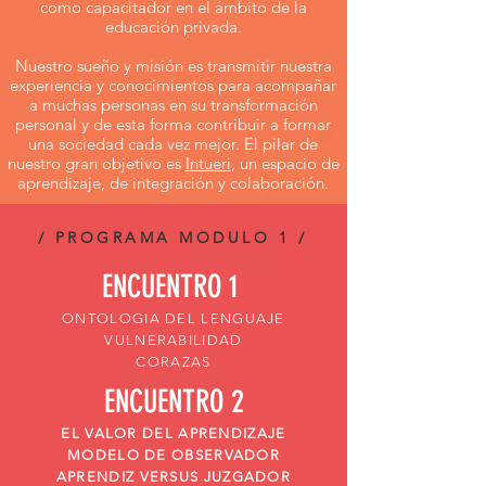
como capacitador en el ámbito de la
educación privada.
Nuestro sueño y misión es transmitir nuestra
experiencia y conocimientos para acompañar
a muchas personas en su transformación
personal y de esta forma contribuir a formar
una sociedad cada vez mejor. El pilar de
nuestro gran objetivo es
Intueri
, un espacio de
aprendizaje, de integración y colaboración.
/ PROGRAMA MODULO 1 /
ENCUENTRO 1
ONTOLOGIA DEL LENGUAJE
VULNERABILIDAD
CORAZAS
ENCUENTRO 2
EL VALOR DEL APRENDIZAJE
MODELO DE OBSERVADOR
APRENDIZ VERSUS JUZGADOR