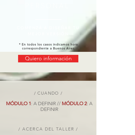
PERSONAL
COMENZÁ A DISEÑAR TU
MEJOR VERSIÓN
* En todos los casos indicamos hora
correspondiente a Buenos Aires
Quiero información
/ CUANDO /
MÓDULO 1
: A DEFINIR //
MÓDULO 2
: A
DEFINIR
/ ACERCA DEL TALLER /